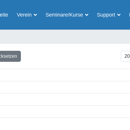
eite
Verein
Seminare/Kurse
Support
Anze
cksetzen