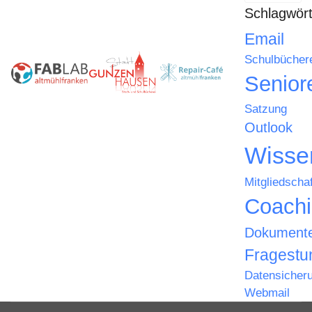
Schlagwört
Email
Schulbücher
Senior
Satzung
Outlook
Wisse
Mitgliedschaf
Coach
Dokument
Fragestu
Datensicher
Webmail