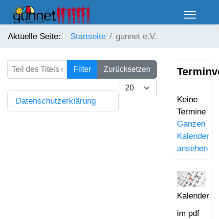
Aktuelle Seite:
Startseite
gunnet e.V.
Teil des Titels eingeben
Filter
Zurücksetzen
Terminv
Anzeige #
Keine
Datenschutzerklärung
Termine
Ganzen
Kalender
ansehen
Kalender
im pdf