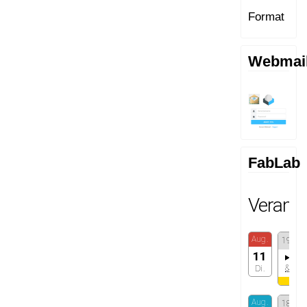
Format
Webmai
FabLab