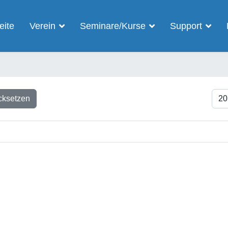
eite
Verein
Seminare/Kurse
Support
Anze
cksetzen