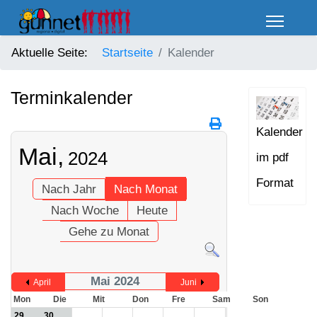
Aktuelle Seite:
Startseite
Kalender
Terminkalender
Kalender
Mai,
2024
im pdf
Format
Nach Jahr
Nach Monat
Nach Woche
Heute
Gehe zu Monat
Mai 2024
April
Juni
Mon
Die
Mit
Don
Fre
Sam
Son
29
30