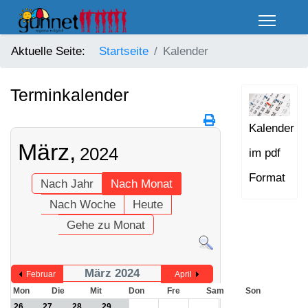
Aktuelle Seite:
Startseite
Kalender
Terminkalender
Kalender
März,
2024
im pdf
Format
Nach Jahr
Nach Monat
Nach Woche
Heute
Gehe zu Monat
März 2024
Februar
April
Mon
Die
Mit
Don
Fre
Sam
Son
26
27
28
29