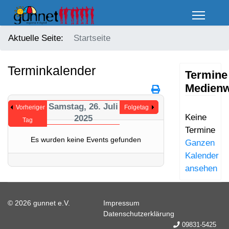
Aktuelle Seite:
Startseite
Terminkalender
Termine
Medienw
Samstag, 26. Juli
Vorheriger
Folgetag
Keine
2025
Tag
Termine
Es wurden keine Events gefunden
Ganzen
Kalender
ansehen
© 2026 gunnet e.V.
Impressum
Datenschutzerklärung
09831-5425