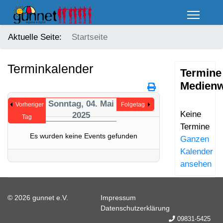
Aktuelle Seite:
Startseite
Terminkalender
Termine
Medienw
Sonntag, 04. Mai
Vorheriger
Folgetag
Keine
2025
Tag
Termine
Es wurden keine Events gefunden
Ganzen
Kalender
ansehen
© 2026 gunnet e.V.
Impressum
Datenschutzerklärung
09831-5425