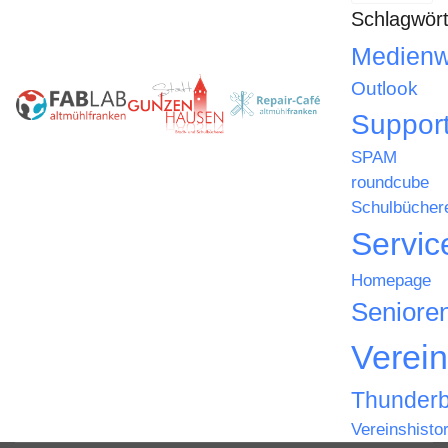
Schlagwört
Medienw
Outlook
Suppor
SPAM
roundcube
Schulbücher
Servic
Homepage
Seniore
Verein
Thunderb
Vereinshistor