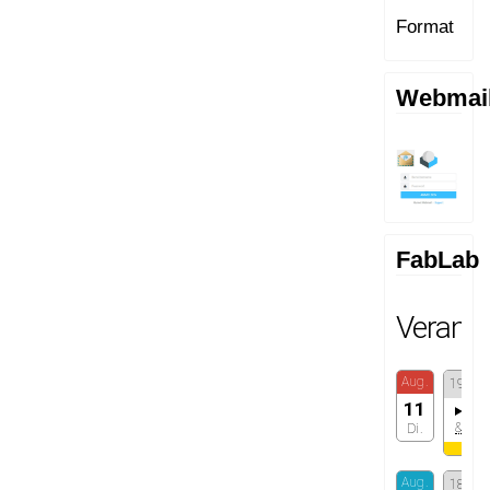
Format
Webmai
FabLab