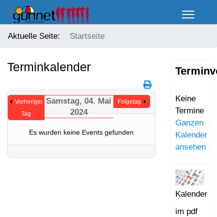
Aktuelle Seite:
Startseite
Terminkalender
Terminv
Keine
Samstag, 04. Mai
Vorheriger
Folgetag
Termine
2024
Tag
Ganzen
Es wurden keine Events gefunden
Kalender
ansehen
Kalender
im pdf