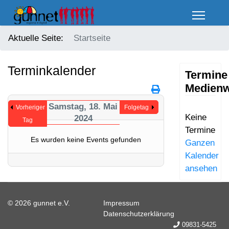
Aktuelle Seite:
Startseite
Terminkalender
Termine
Medienw
Samstag, 18. Mai
Vorheriger
Folgetag
Keine
2024
Tag
Termine
Es wurden keine Events gefunden
Ganzen
Kalender
ansehen
© 2026 gunnet e.V.
Impressum
Datenschutzerklärung
09831-5425