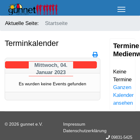
Aktuelle Seite:
Startseite
Terminkalender
Termine
Medienw
Mittwoch, 04.
Keine
Januar 2023
Termine
Es wurden keine Events gefunden
Ganzen
Kalender
ansehen
© 2026 gunnet e.V.
Impressum
Datenschutzerklärung
09831-5425