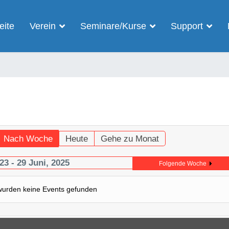
eite
Verein
Seminare/Kurse
Support
Nach Woche
Heute
Gehe zu Monat
23 - 29 Juni, 2025
Folgende Woche
wurden keine Events gefunden