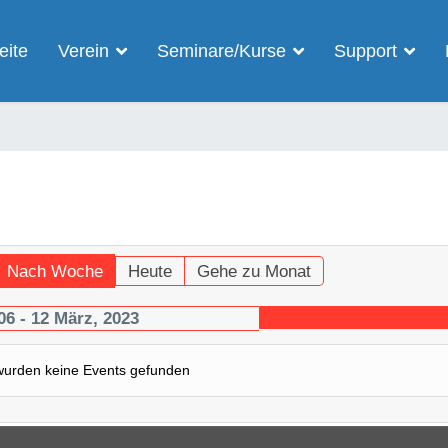
eite
Verein
Seminare/Kurse
Support
Nach Woche
Heute
Gehe zu Monat
06 - 12 März, 2023
wurden keine Events gefunden