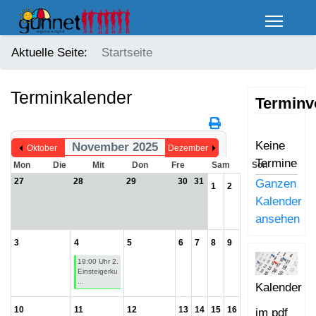
Aktuelle Seite:
Startseite
Terminkalender
Terminv
Keine
November 2025
Oktober
Dezember
Termine
Mon
Die
Mit
Don
Fre
Sam
Son
27
28
29
30
31
Ganzen
1
2
Kalender
ansehen
3
4
5
6
7
8
9
19:00 Uhr 2.
Einsteigerku
...
Kalender
10
11
12
13
14
15
16
im pdf