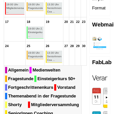
19:00 Uhr
19:00 Uhr
13:30 Uhr
Format
Mitgliederversa
Fragestunde
SeniorInnen
...
Coa ...
17
18
19
20
21
22
23
Webmai
19:00 Uhr 2.
Einsteigerku
...
24
25
26
27
28
29
30
19:00 Uhr
13:30 Uhr
Fragestunde
SeniorInnen
Coa ...
FabLab
Allgemein
Medienwelten
Fragestunde
Einsteigerkurs 50+
Fortgeschrittenenkurs
Vorstand
Themenabend in der Fragestunde
Shorty
Mitgliederversammlung
SeniorInnen Coaching